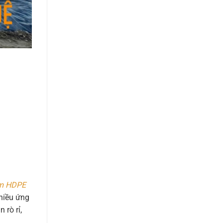
m HDPE
nhiều ứng
 rò rỉ,