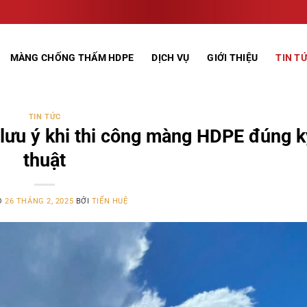
MÀNG CHỐNG THẤM HDPE
DỊCH VỤ
GIỚI THIỆU
TIN T
TIN TỨC
 lưu ý khi thi công màng HDPE đúng k
thuật
O
26 THÁNG 2, 2025
BỞI
TIẾN HUỆ