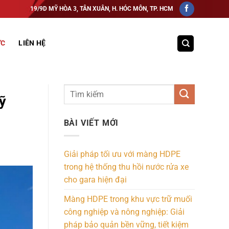
19/9D MỸ HÒA 3, TÂN XUÂN, H. HÓC MÔN, TP. HCM
ỨC
LIÊN HỆ
ỹ
BÀI VIẾT MỚI
Giải pháp tối ưu với màng HDPE
trong hệ thống thu hồi nước rửa xe
cho gara hiện đại
Màng HDPE trong khu vực trữ muối
công nghiệp và nông nghiệp: Giải
pháp bảo quản bền vững, tiết kiệm