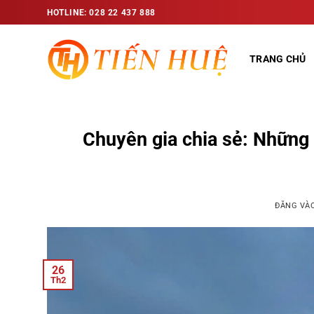
Bỏ
HOTLINE: 028 22 437 888
qua
nội
TRANG CHỦ
dung
Chuyên gia chia sẻ: Những
ĐĂNG VÀ
26
Th2