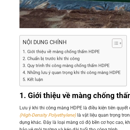
NỘI DUNG CHÍNH
1. Giới thiệu về màng chống thấm HDPE
2. Chuẩn bị trước khi thi công
3. Quy trình thi công màng chống thấm HDPE
4. Những lưu ý quan trọng khi thi công màng HDPE
5. Kết luận
1. Giới thiệu về màng chống th
Lưu ý khi thi công màng HDPE là điều kiện tiên quyết
(High-Density Polyethylene)
là vật liệu quan trọng tro
dụng khác. Đây là loại màng có độ bền cơ học cao, khả
bảo vệ môi trường và kéo dài tuổi thọ công trình.