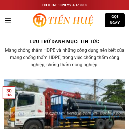
Bỏ
HOTLINE: 028 22 437 888
qua
GỌI
nội
NGAY
dung
LƯU TRỮ DANH MỤC:
TIN TỨC
Màng chống thấm HDPE và những công dụng nên biết của
màng chống thấm HDPE, trong việc chống thấm công
nghiệp, chống thấm nông nghiệp.
30
Th6