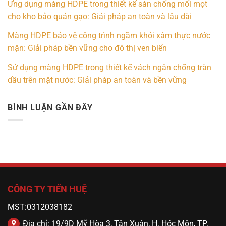
Ứng dụng màng HDPE trong thiết kế sàn chống mối mọt
cho kho bảo quản gạo: Giải pháp an toàn và lâu dài
Màng HDPE bảo vệ công trình ngầm khỏi xâm thực nước
mặn: Giải pháp bền vững cho đô thị ven biển
Sử dụng màng HDPE trong thiết kế vách ngăn chống tràn
dầu trên mặt nước: Giải pháp an toàn và bền vững
BÌNH LUẬN GẦN ĐÂY
CÔNG TY TIẾN HUỆ
MST:0312038182
Địa chỉ: 19/9D Mỹ Hòa 3, Tân Xuân, H. Hóc Môn, TP.