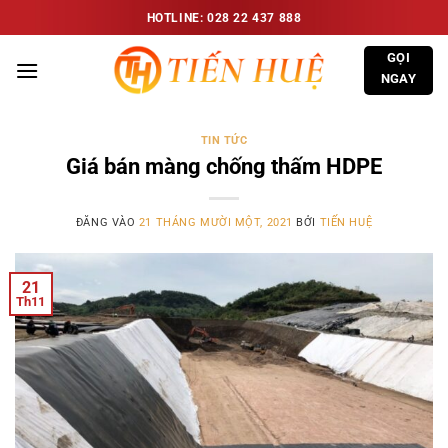
Bỏ
HOTLINE: 028 22 437 888
qua
GỌI
nội
NGAY
dung
TIN TỨC
Giá bán màng chống thấm HDPE
ĐĂNG VÀO
21 THÁNG MƯỜI MỘT, 2021
BỞI
TIẾN HUỆ
21
Th11