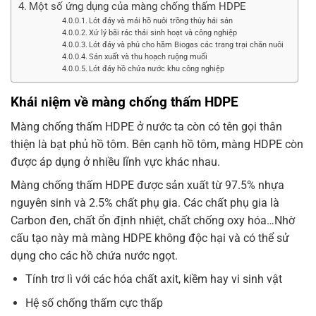
Một số ứng dụng của màng chống thấm HDPE
Lót đáy và mái hồ nuôi trồng thủy hải sản
Xử lý bãi rác thải sinh hoạt và công nghiệp
Lót đáy và phủ cho hầm Biogas các trang trại chăn nuôi
Sản xuất và thu hoạch ruộng muối
Lót đáy hồ chứa nước khu công nghiệp
Khái niệm về màng chống thấm HDPE
Màng chống thấm HDPE ở nước ta còn có tên gọi thân
thiện là bạt phủ hồ tôm. Bên cạnh hồ tôm, màng HDPE còn
được áp dụng ở nhiều lĩnh vực khác nhau.
Màng chống thấm HDPE được sản xuất từ 97.5% nhựa
nguyên sinh và 2.5% chất phụ gia. Các chất phụ gia là
Carbon đen, chất ổn định nhiệt, chất chống oxy hóa…Nhờ
cấu tạo này mà màng HDPE không độc hại và có thể sử
dụng cho các hồ chứa nước ngọt.
Tính trơ lì với các hóa chất axit, kiềm hay vi sinh vật
Hệ số chống thấm cực thấp