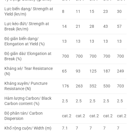
Lực biến dạng/ Strength at
8
11
15
23
30
Yield (kn/m)
Lực kéo đứt/ Strength at
14
21
28
43
57
Break (kn/m)
Độ giãn biến dạng/
13
13
13
13
13
Elongation at Yield (%)
Độ giãn dài/ Elongation at
700
700
700
700
700
Break (%)
Kháng xé/ Tear Resistance
65
93
125
187
249
(N)
Kháng xuyên/ Puncture
176
263
352
530
703
Resistance (N)
Hàm lượng Carbon/ Black
2.5
2.5
2.5
2.5
2.5
Carbon content (%)
Độ phân tán/ Carbon
cat.2
cat.2
cat.2
cat.2
cat.2
Dispersion
Khổ rộng cuộn/ Width (m)
7.1
7
7
7
7