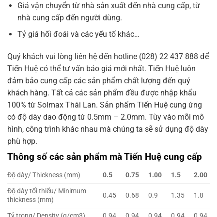
Giá vận chuyển từ nhà sản xuất đến nhà cung cấp, từ
nhà cung cấp đến người dùng.
Tỷ giá hối đoái và các yếu tố khác…
Quý khách vui lòng liên hệ đến hotline (028) 22 437 888 để
Tiến Huệ có thể tư vấn báo giá mới nhất. Tiến Huệ luôn
đảm bảo cung cấp các sản phẩm chất lượng đến quý
khách hàng. Tất cả các sản phẩm đều được nhập khẩu
100% từ Solmax Thái Lan. Sản phẩm Tiến Huệ cung ứng
có độ dày dao động từ 0.5mm – 2.0mm. Tùy vào mỗi mô
hình, công trình khác nhau mà chúng ta sẽ sử dụng độ dày
phù hợp.
Thông số các sản phẩm mà Tiến Huệ cung cấp
Độ dày/ Thickness (mm)
0.5
0.75
1.00
1.5
2.00
Độ dày tối thiểu/ Minimum
0.45
0.68
0.9
1.35
1.8
thickness (mm)
Tỷ trọng/ Density (g/cm3)
0.94
0.94
0.94
0.94
0.94