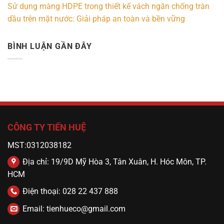
Sử dụng màng HDPE trong thiết kế vách ngăn chống tràn
dầu trên mặt nước: Giải pháp an toàn và bền vững
BÌNH LUẬN GẦN ĐÂY
CÔNG TY TIẾN HUỆ
MST:0312038182
Địa chỉ: 19/9D Mỹ Hòa 3, Tân Xuân, H. Hóc Môn, TP.
HCM
Điện thoại: 028 22 437 888
Email: tienhueco@gmail.com