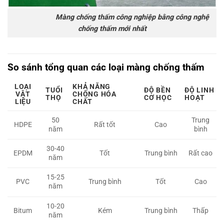
Màng chống thấm công nghiệp bằng công nghệ
chống thấm mới nhất
So sánh tổng quan các loại màng chống thấm
LOẠI
KHẢ NĂNG
TUỔI
ĐỘ BỀN
ĐỘ LINH
VẬT
CHỐNG HÓA
THỌ
CƠ HỌC
HOẠT
LIỆU
CHẤT
50
Trung
HDPE
Rất tốt
Cao
năm
bình
30-40
EPDM
Tốt
Trung bình
Rất cao
năm
15-25
PVC
Trung bình
Tốt
Cao
năm
10-20
Bitum
Kém
Trung bình
Thấp
năm