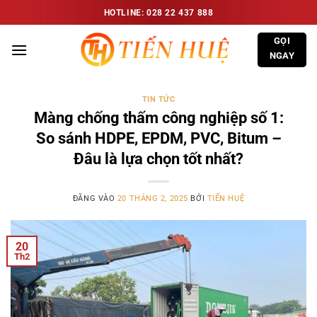
Bỏ
HOTLINE: 028 22 437 888
qua
GỌI
nội
NGAY
dung
TIN TỨC
Màng chống thấm công nghiệp số 1:
So sánh HDPE, EPDM, PVC, Bitum –
Đâu là lựa chọn tốt nhất?
ĐĂNG VÀO
20 THÁNG 2, 2025
BỞI
TIẾN HUỆ
20
Th2