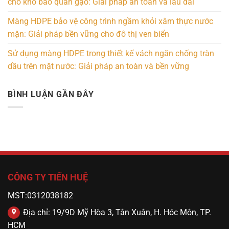
cho kho bảo quản gạo: Giải pháp an toàn và lâu dài
Màng HDPE bảo vệ công trình ngầm khỏi xâm thực nước
mặn: Giải pháp bền vững cho đô thị ven biển
Sử dụng màng HDPE trong thiết kế vách ngăn chống tràn
dầu trên mặt nước: Giải pháp an toàn và bền vững
BÌNH LUẬN GẦN ĐÂY
CÔNG TY TIẾN HUỆ
MST:0312038182
Địa chỉ: 19/9D Mỹ Hòa 3, Tân Xuân, H. Hóc Môn, TP.
HCM