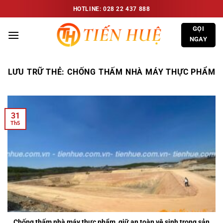
Bỏ
HOTLINE: 028 22 437 888
qua
GỌI
nội
NGAY
dung
LƯU TRỮ THẺ:
CHỐNG THẤM NHÀ MÁY THỰC PHẨM
31
Th5
Chống thấm nhà máy thực phẩm, giữ an toàn vệ sinh trong sản