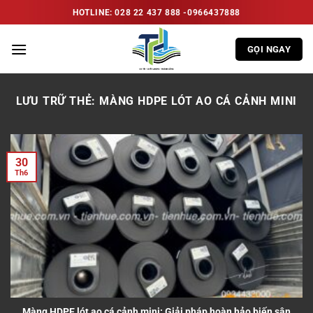
Bỏ
HOTLINE: 028 22 437 888 -0966437888
qua
nội
GỌI NGAY
dung
LƯU TRỮ THẺ:
MÀNG HDPE LÓT AO CÁ CẢNH MINI
30
Th6
Màng HDPE lót ao cá cảnh mini: Giải pháp hoàn hảo biến sân