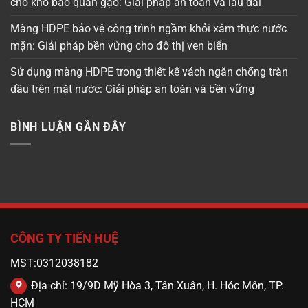
cho kho bảo quản gạo: Giải pháp an toàn và lâu dài
Màng HDPE bảo vệ công trình ngầm khỏi xâm thực nước
mặn: Giải pháp bền vững cho đô thị ven biển
Sử dụng màng HDPE trong thiết kế vách ngăn chống tràn
dầu trên mặt nước: Giải pháp an toàn và bền vững
BÌNH LUẬN GẦN ĐÂY
CÔNG TY TIẾN HUỆ
MST:0312038182
Địa chỉ: 19/9D Mỹ Hòa 3, Tân Xuân, H. Hóc Môn, TP.
HCM