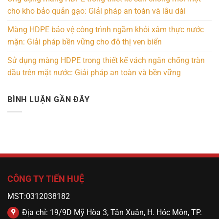
cho kho bảo quản gạo: Giải pháp an toàn và lâu dài
Màng HDPE bảo vệ công trình ngầm khỏi xâm thực nước
mặn: Giải pháp bền vững cho đô thị ven biển
Sử dụng màng HDPE trong thiết kế vách ngăn chống tràn
dầu trên mặt nước: Giải pháp an toàn và bền vững
BÌNH LUẬN GẦN ĐÂY
CÔNG TY TIẾN HUỆ
MST:0312038182
Địa chỉ: 19/9D Mỹ Hòa 3, Tân Xuân, H. Hóc Môn, TP.