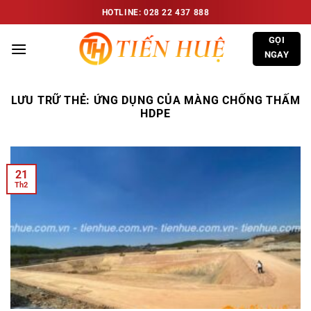
Bỏ
HOTLINE: 028 22 437 888
qua
GỌI
nội
NGAY
dung
LƯU TRỮ THẺ:
ỨNG DỤNG CỦA MÀNG CHỐNG THẤM
HDPE
21
Th2