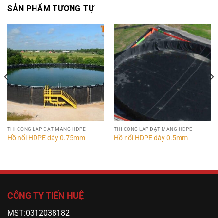
SẢN PHẨM TƯƠNG TỰ
THI CÔNG LẮP ĐẶT MÀNG HDPE
THI CÔNG LẮP ĐẶT MÀNG HDPE
Hồ nổi HDPE dày 0.75mm
Hồ nổi HDPE dày 0.5mm
CÔNG TY TIẾN HUỆ
MST:0312038182