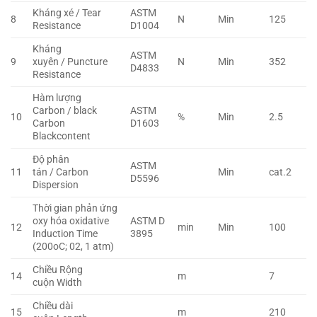
Kháng xé / Tear
ASTM
8
N
Min
125
Resistance
D1004
Kháng
ASTM
9
xuyên / Puncture
N
Min
352
D4833
Resistance
Hàm lượng
Carbon / black
ASTM
10
%
Min
2.5
Carbon
D1603
Blackcontent
Độ phân
ASTM
11
tán / Carbon
Min
cat.2
D5596
Dispersion
Thời gian phản ứng
oxy hóa oxidative
ASTM D
12
min
Min
100
Induction Time
3895
(200oC; 02, 1 atm)
Chiều Rộng
14
m
7
cuộn Width
Chiều dài
15
m
210