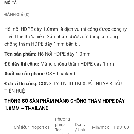
MÔ TẢ
ĐÁNH GIÁ (0)
Hồi nổi HDPE dày 1.0mm là dịch vụ thi công được công ty
Tiến Huệ thực hiên. Sản phẩm được sử dụng là màng
chống thấm HDPE dày 1mm bền bỉ.
Tên sản phẩm:
Hồ Nổi HDPE dày 1.0mm
Độ dày thi công:
Màng chống thấm HDPE dày 1mm
Xuất xứ sản phẩm:
GSE Thailand
Đơn vị thi công:
CÔNG TY TNHH TM XUẤT NHẬP KHẨU
TIẾN HUỆ
THÔNG SỐ SẢN PHẨM MÀNG CHỐNG THẤM HDPE DÀY
1.0MM – THAILAND
Phương
pháp
Đơn vị
Chỉ tiêu/ Properties
Min/max
HDS100
Test
/ Unit