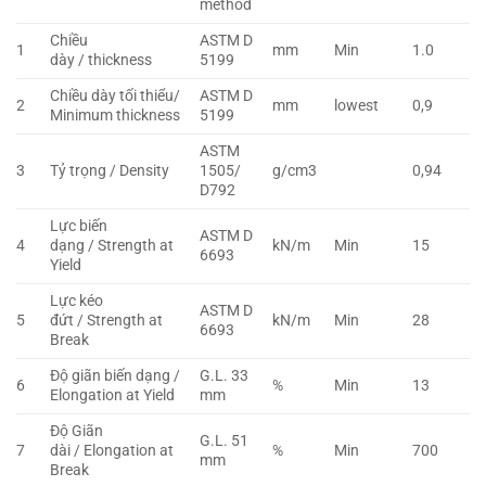
method
Chiều
ASTM D
1
mm
Min
1.0
dày / thickness
5199
Chiều dày tối thiểu/
ASTM D
2
mm
lowest
0,9
Minimum thickness
5199
ASTM
3
Tỷ trọng / Density
1505/
g/cm3
0,94
D792
Lực biến
ASTM D
4
dạng / Strength at
kN/m
Min
15
6693
Yield
Lực kéo
ASTM D
5
đứt / Strength at
kN/m
Min
28
6693
Break
Độ giãn biến dạng /
G.L. 33
6
%
Min
13
Elongation at Yield
mm
Độ Giãn
G.L. 51
7
dài / Elongation at
%
Min
700
mm
Break